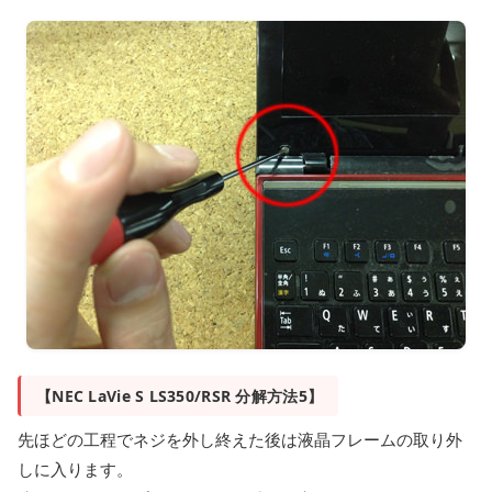
【NEC LaVie S LS350/RSR 分解方法5】
先ほどの工程でネジを外し終えた後は液晶フレームの取り外
しに入ります。