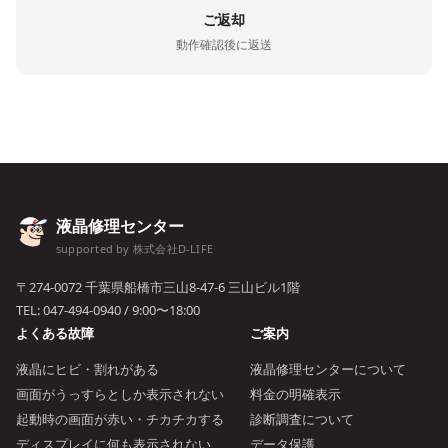
ご返却
動作確認後に返送
液晶修理センター
supported by 株式会社D-LIFE
〒274-0072 千葉県船橋市三山8-47-6 三山ビル1階
TEL:
047-494-0940
/ 9:00〜18:00
よくある故障
ご案内
液晶にヒビ・割れがある
液晶修理センターについて
画面がうっすらとしか表示されない
料金の明確表示
起動時の画面が赤い・チカチカする
診断調査について
ディスプレイに何も表示されない
データ保護